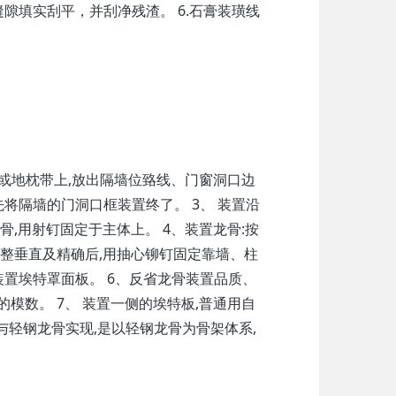
隙填实刮平，并刮净残渣。 6.石膏装璜线
空或地枕带上,放出隔墙位臵线、门窗洞口边
先将隔墙的门洞口框装置终了。 3、 装置沿
,用射钉固定于主体上。 4、装置龙骨:按
调整垂直及精确后,用抽心铆钉固定靠墙、柱
装置埃特罩面板。 6、反省龙骨装置品质、
模数。 7、 装置一侧的埃特板,普通用自
与轻钢龙骨实现,是以轻钢龙骨为骨架体系,