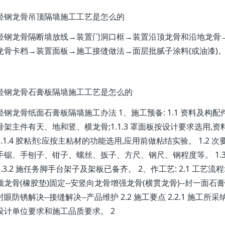
轻钢龙骨吊顶隔墙施工工艺是怎么的
轻钢龙骨隔断墙放线→装置门洞口框→装置沿顶龙骨和沿地龙骨
龙骨卡档→装置面板→施工接缝做法→面层批腻子涂料(或油漆)
轻钢龙骨石膏板隔墙施工工艺是怎么的
轻钢龙骨纸面石膏板隔墙施工办法 1、施工预备: 1.1 资料及构配件: 1.
骨架主件有天、地和竖、横龙骨;1.1.3 罩面板按设计要求选用
1.1.4 胶粘剂:应按主粘材的功能选用,应用前做粘结实验。 1.2 次要机
手锯、手刨子、钳子、螺丝、扳子、方尺、钢尺、钢程度等。 1.3 作
1.3.2 施任务脚手台架子及架板已备齐。 2、作工艺: 2.1 工艺流
顶龙骨(橡胶垫)固定--安竖向龙骨增强龙骨(横贯龙骨)--封一面石膏
封眼防锈解决--接缝解决--产品维护 2.2 施工要点 2.2.1 
设计单位要求和施工品质要求。 2