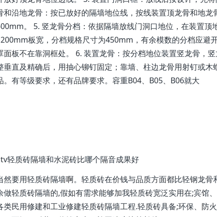
骨和沿地龙骨：按已放好的隔墙地位线，按线装置顶龙骨和地龙
600mm。 5. 竖龙骨分档：依据隔墙放线门洞口地位，在装置顶
1200mm板宽，分档规格尺寸为450mm，有余模数的分档应
罩面板不在靠洞框处。 6. 装置龙骨：按分档地位装置竖龙骨，
整垂直及精确后，用抽心铆钉固定；靠墙、柱边龙骨用射钉或木螺丝
品。有等级要求，还有品牌要求。容重B04、B05、B06就大
ktv轻质砖隔墙和水泥砖比哪个隔音成果好
当然要用轻质砖隔墙啊。轻质砖在价钱与品质方面都比轻钢龙骨
余做轻质砖隔墙的,假如有需求能够加我轻质砖宽泛实用在;宾馆、
各类民用修建和工业修建轻质砖隔墙工程.轻质砖具备;环保、防