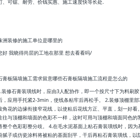
钉、可锯、耐劳、价钱实惠、施工速度快等长处.
株洲装修的施工单位是哪里的
您好 我晓得尚层的工地在那里 想去看看吗/
石膏板隔墙施工需求留意哪些石膏板隔墙施工流程是怎么的
1.装修石膏装璜线时，应由3人配协作，即一个按尺寸下为料刷
后，应用手托紧2-3min，使线条粘牢后再松手。 2.装修顶棚
按角花的边缘衔接窄花线，以使粘后花线方正、平直，划一好看。
往往与顶棚和墙面的色彩不一样，这时可用与顶棚和墙面同色的乳
将整个色彩彩整分歧。 4.在毛水泥基面上粘石膏装璜线时，因为
粉腻子或仿瓷涂料将被粘的基面刮平，干后再粘石膏装璜线，以