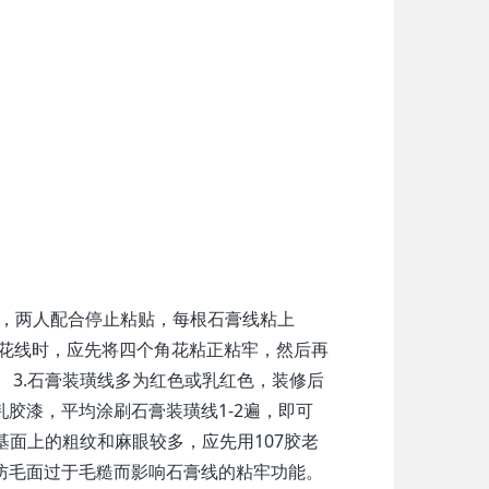
胶，两人配合停止粘贴，每根石膏线粘上
里部花线时，应先将四个角花粘正粘牢，然后再
 3.石膏装璜线多为红色或乳红色，装修后
胶漆，平均涂刷石膏装璜线1-2遍，即可
基面上的粗纹和麻眼较多，应先用107胶老
防毛面过于毛糙而影响石膏线的粘牢功能。