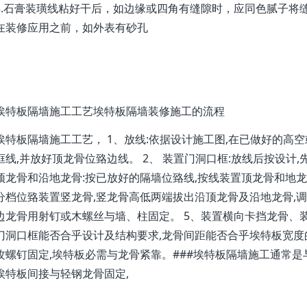
5.石膏装璜线粘好干后，如边缘或四角有缝隙时，应同色腻子将缝
在装修应用之前，如外表有砂孔
埃特板隔墙施工工艺埃特板隔墙装修施工的流程
埃特板隔墙施工工艺， 1、放线:依据设计施工图,在已做好的高
框线,并放好顶龙骨位臵边线。 2、 装置门洞口框:放线后按设计,
顶龙骨和沿地龙骨:按已放好的隔墙位臵线,按线装置顶龙骨和地龙骨
分档位臵装置竖龙骨,竖龙骨高低两端拔出沿顶龙骨及沿地龙骨,
边龙骨用射钉或木螺丝与墙、柱固定。 5、装置横向卡挡龙骨、
门洞口框能否合乎设计及结构要求,龙骨间距能否合乎埃特板宽度的
攻螺钉固定,埃特板必需与龙骨紧靠。###埃特板隔墙施工通常是
埃特板间接与轻钢龙骨固定,