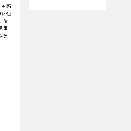
具有隔
量比他
，价
承重
墙改