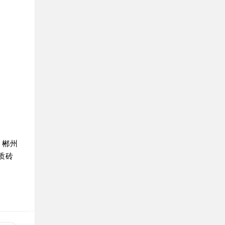
︱郴州
质砖