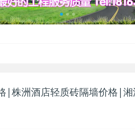
格|株洲酒店轻质砖隔墙价格|湘